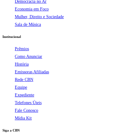
Democracia no Ar
Economia em Foco
Mulher, Direito e Sociedade
Sala de Música
Institucional
Prêmios
Como Anunciar
História
Emissoras Afiliadas
Rede CBN
Equipe
Expediente
Telefones Úteis
Fale Conosco
Mídia Kit
Siga a CBN