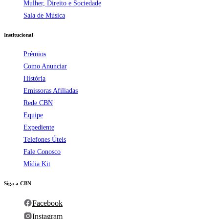
Mulher, Direito e Sociedade
Sala de Música
Institucional
Prêmios
Como Anunciar
História
Emissoras Afiliadas
Rede CBN
Equipe
Expediente
Telefones Úteis
Fale Conosco
Mídia Kit
Siga a CBN
Facebook
Instagram