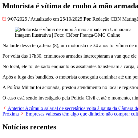
Motorista é vítima de roubo à mão arma
9/07/2025
/
Atualizado em 25/10/2025
Por
Redação CBN Maring
Imagem Ilustrativa | Foto: Cléber França/GMC Online
Na tarde dessa terça-feira (8), um motorista de 34 anos foi vítima
Por volta das 17h30, criminosos armados interceptaram a van que ele d
No local, ele foi deixado enquanto os assaltantes transferiam a carga, 
Após a fuga dos bandidos, o motorista conseguiu caminhar até um po
A Polícia Militar foi acionada, prestou atendimento no local e registro
O caso está sendo investigado pela Polícia Civil e, até o momento, ni
Anterior
Acúmulo salarial de secretários volta à pauta da Câmara d
Próxima
Empresas valiosas têm algo que dinheiro não compra: cult
Notícias recentes