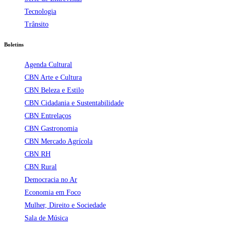
Tecnologia
Trânsito
Boletins
Agenda Cultural
CBN Arte e Cultura
CBN Beleza e Estilo
CBN Cidadania e Sustentabilidade
CBN Entrelaços
CBN Gastronomia
CBN Mercado Agrícola
CBN RH
CBN Rural
Democracia no Ar
Economia em Foco
Mulher, Direito e Sociedade
Sala de Música