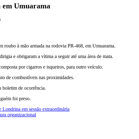
da em Umuarama
á
 de um roubo à mão armada na rodovia PR-468, em Umuarama.
irigia e obrigaram a vítima a seguir até uma área de mata.
composta por cigarros e isqueiros, para outro veículo.
sto de combustíveis nas proximidades.
u boletim de ocorrência.
nguém foi preso.
e Londrina em sessão extraordinária
ura organizacional