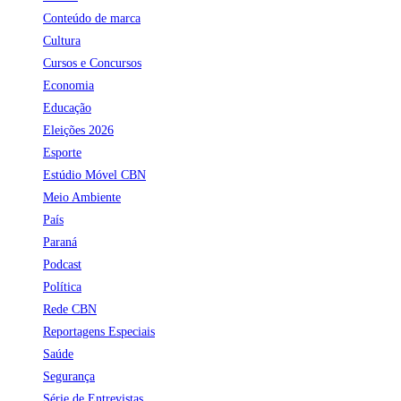
Conteúdo de marca
Cultura
Cursos e Concursos
Economia
Educação
Eleições 2026
Esporte
Estúdio Móvel CBN
Meio Ambiente
País
Paraná
Podcast
Política
Rede CBN
Reportagens Especiais
Saúde
Segurança
Série de Entrevistas